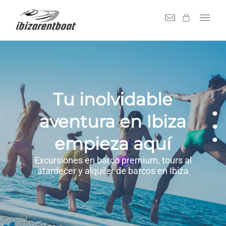
Tu inolvidable
aventura en Ibiza
empieza aquí
Excursiones en barco premium, tours al
atardecer y alquiler de barcos en Ibiza