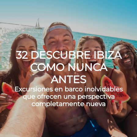
32 DESCUBRE IBIZA
COMO NUNCA
ANTES
Excursiones en barco inolvidables
que ofrecen una perspectiva
completamente nueva